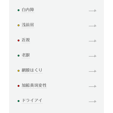
白内障
浅前房
近視
老眼
網膜はくり
加齢黄斑変性
ドライアイ