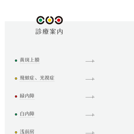
診療案内
黄斑上膜
飛蚊症、光視症
緑内障
白内障
浅前房